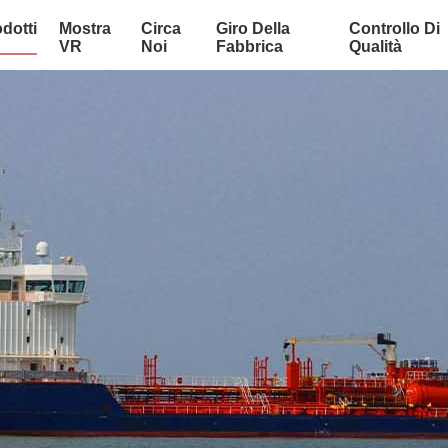
dotti
Mostra
Circa
Giro Della
Controllo Di
VR
Noi
Fabbrica
Qualità