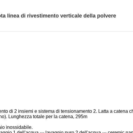
ta linea di rivestimento verticale della polvere
to di 2 insiemi e sistema di tensionamento 2. Latta a catena c
gno). Lunghezza totale per la catena, 295m
aio inossidabile
.
aggio 1 dell'acqua --- lavaggio puro 2 dell'acqua --- ceremic nan