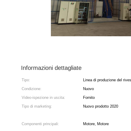
Informazioni dettagliate
Tipo:
Linea di produzione del rive
Condizione:
Nuovo
Video-ispezione in uscita:
Fornito
Tipo di marketing:
Nuovo prodotto 2020
Componenti principali:
Motore, Motore