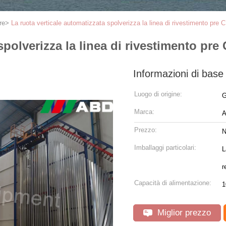
re
>
La ruota verticale automatizzata spolverizza la linea di rivestimento pre 
spolverizza la linea di rivestimento pre
Informazioni di base
Luogo di origine:
G
Marca:
Prezzo:
N
Imballaggi particolari:
L
r
Capacità di alimentazione:
Miglior prezzo