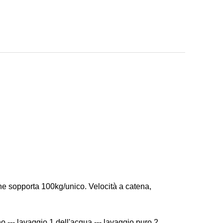
he sopporta 100kg/unico. Velocità a catena,
o --- lavaggio 1 dell'acqua --- lavaggio puro 2