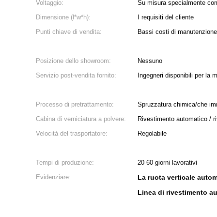
Voltaggio:
Su misura specialmente come
Dimensione (l*w*h):
I requisiti del cliente
Punti chiave di vendita:
Bassi costi di manutenzione
Posizione dello showroom:
Nessuno
Servizio post-vendita fornito:
Ingegneri disponibili per la 
Processo di pretrattamento:
Spruzzatura chimica/che im
Cabina di verniciatura a polvere:
Rivestimento automatico / 
Velocità del trasportatore:
Regolabile
Tempi di produzione:
20-60 giorni lavorativi
Evidenziare:
La ruota verticale autom
Linea di rivestimento au