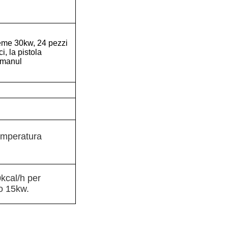
sieme 30kw, 24 pezzi
i, la pistola
l manul
temperatura
0kcal/h per
to 15kw.