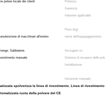
 potere locale dei clienti
Potenza:
Garanzia:
Industrie applicabili:
Peso (kg):
manutenzione di macchinari all'estero
nome dell'equipaggiamento:
merge; Sabbiatore.
Asciugare ov:
rivestimento manuale
Sistema di recupero delle polv
Installazione:
Istruzione manuale:
atizzata spolverizza la linea di rivestimento
Linea di rivestimento
,
tomatizzata ruota della polvere del CE