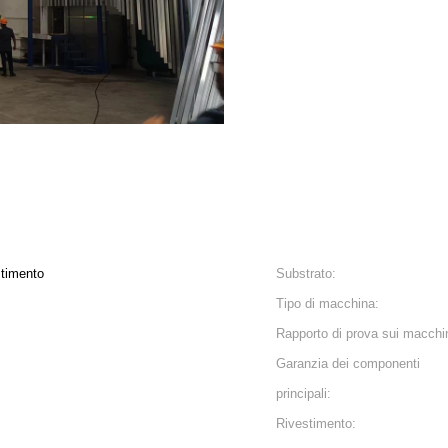
stimento
Substrato:
Tipo di macchina:
Rapporto di prova sui macchin
Garanzia dei componenti
principali:
Rivestimento: