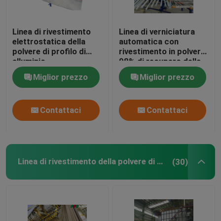
Linea di rivestimento
Linea di verniciatura
elettrostatica della
automatica con
polvere di profilo di
rivestimento in polvere
alluminio
98% di recupero della
riscaldamento del gas
polvere
Miglior prezzo
Miglior prezzo
GPL della pianta
Contattaci
Contattaci
Linea di rivestimento della polvere di metallo
(30)