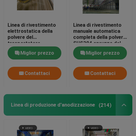
Linea di rivestimento
Linea di rivestimento
elettrostatica della
manuale automatica
polvere del
completa della polvere
trasportatore
SUS304 spruzzo del
sopraelevato per il
rivestimento dei metalli
Miglior prezzo
Miglior prezzo
profilo di alluminio
Contattaci
Contattaci
Linea di produzione d'anodizzazione
(214)