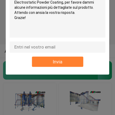
Il poli propilene automatizzato spolverizza la linea ricoprente per il tubo d'acciaio di 6m
Cabina del rivestimento della polvere e Oven Large Capacity elettrostatici 380V 220V
Linea di rivestimento automatizzata della polvere
L'OEM automatizzato spolverizza il trattamento del sistema di rivestimento 380V 220V pre
Linea a letto fluidizzato 380V 220V di trattamento di superficie dell'attrezzatura del rivestimento della polvere dello SpA
Spolverizzi la linea di produzione ricoprente
Linea di produzione del rivestimento della polvere della cabina del cambiamento di colore veloce del CE con il centro di distribuzione della polvere
Linea di rivestimento della polvere di metallo
ALTRE CATEGORIE DAGLI STATI UNITI
Invia
Linea di produzione d'anodizzazione
Linea di rivestimento verticale della polvere
(509)
Linea di PVDF
Linea di rivestimento orizzontale della polvere
Linea d'anodizzazione attrezzatura