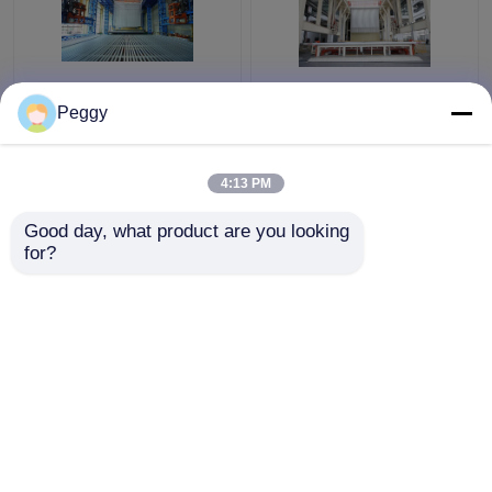
Linea di produzione e
Capacità chiavi in mano
Peggy
sistema
di 3000 Ton Anodizing
d'anodizzazione
Production Line
verticali automatizzati
System grande
4:13 PM
di elettroforesi
Miglior prezzo
Miglior prezzo
Good day, what product are you looking 
for?
Contattaci
Contattaci
Osservi più
Casa
Circa noi
Contattaci
Desktop Site
Mappa del sito
Privacy Policy