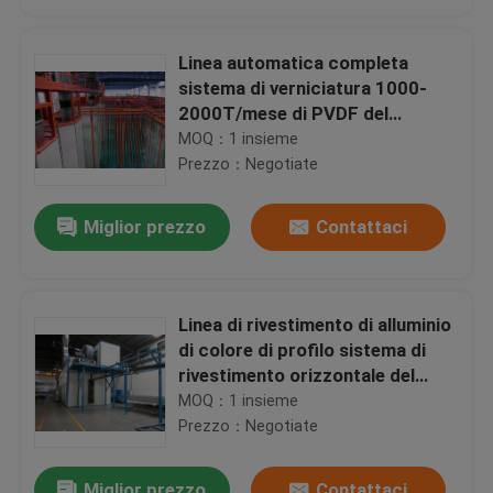
Linea automatica completa
sistema di verniciatura 1000-
2000T/mese di PVDF del
fluorocarburo verticale
MOQ：1 insieme
Prezzo：Negotiate
Miglior prezzo
Contattaci
Linea di rivestimento di alluminio
Casa
di colore di profilo sistema di
rivestimento orizzontale del
fluorocarburo
MOQ：1 insieme
Prodotti
Prezzo：Negotiate
Mostra VR
Miglior prezzo
Contattaci