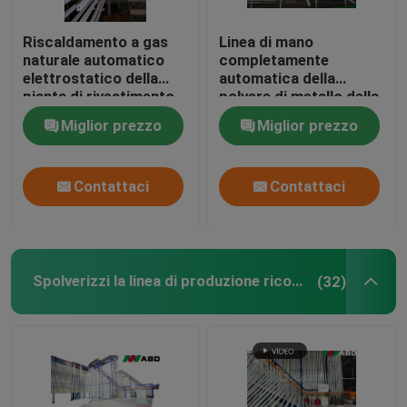
Riscaldamento a gas
Linea di mano
naturale automatico
completamente
elettrostatico della
automatica della
pianta di rivestimento
polvere di metallo della
della polvere
pianta 380V 220V della
Miglior prezzo
Miglior prezzo
pittura della mano della
polvere
Contattaci
Contattaci
Spolverizzi la linea di produzione ricoprente
(32)