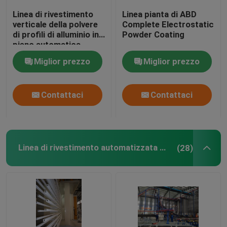
Linea di rivestimento
Linea pianta di ABD
Linea di rivestimento di colore
verticale della polvere
Complete Electrostatic
di profili di alluminio in
Powder Coating
pieno automatica
Forno ricoprente della polvere
Miglior prezzo
Miglior prezzo
Cabine del rivestimento della polvere
Contattaci
Contattaci
Centro dell'alimentazione della polvere
Linea di rivestimento automatizzata della polvere
(28)