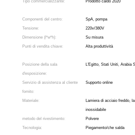
Tipo commercializzante:
Prodotto caldo 2020
Componenti del centro:
SpA, pompa
Tensione:
220v/380V
Dimensione (l*w*h):
Su misura
Punti di vendita chiave:
Alta produttività
Posizione della sala
L'Egitto, Stati Uniti, Arabia
d'esposizione:
Servizio di assistenza al cliente
Supporto online
fornito:
Materiale:
Lamiera di acciaio freddo, la
inossidabile
metodo del rivestimento:
Polvere
Tecnologia:
Piegamento/che salda