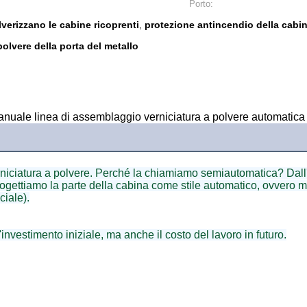
Porto:
olverizzano le cabine ricoprenti
protezione antincendio della cabin
,
polvere della porta del metallo
o manuale linea di assemblaggio verniciatura a polvere automatica
rniciatura a polvere. Perché la chiamiamo semiautomatica? Dall'a
ogettiamo la parte della cabina come stile automatico, ovvero m
ciale).
investimento iniziale, ma anche il costo del lavoro in futuro.