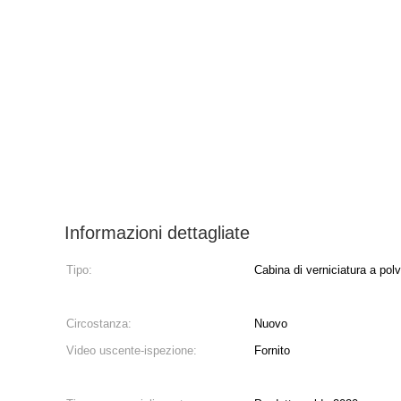
Informazioni dettagliate
Tipo:
Cabina di verniciatura a pol
Circostanza:
Nuovo
Video uscente-ispezione:
Fornito