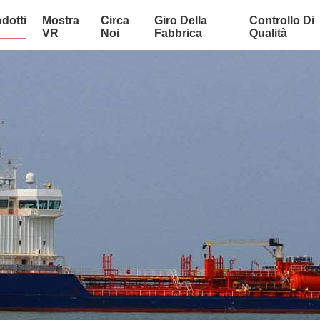
dotti
Mostra
Circa
Giro Della
Controllo Di
VR
Noi
Fabbrica
Qualità