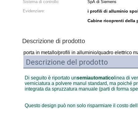
Sistema di controllo:
SpA di Siemens
Evidenziare:
i profili di alluminio sp
Cabine ricoprenti della 
Descrizione di prodotto
porta in metallo/profili in alluminio/quadro elettric
Descrizione del prodotto
Di seguito è riportato un
semiautomatico
linea di ve
verniciatura a polvere manul standard, ma poiché pr
integrata da spruzzatura manuale (parti di forma spe
Questo design può non solo risparmiare il costo dell'