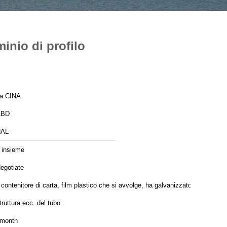
minio di profilo
a CINA
ABD
HAL
 insieme
egotiate
l contenitore di carta, film plastico che si avvolge, ha galvanizzato la
truttura ecc. del tubo.
month