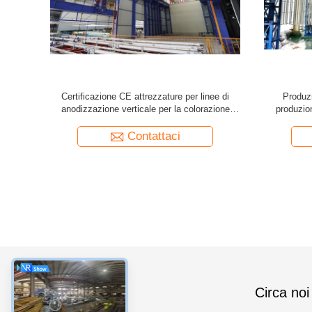
sonalizzata
Certificazione CE attrezzature per linee di
Produzi
zazione
anodizzazione verticale per la colorazione
produzio
ca
elettrolitica trattamento superficiale
Contattaci
categorie
Circa noi