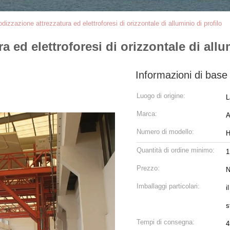
dizzazione attrezzatura ed elettroforesi di orizzontale di alluminio di profilo
 ed elettroforesi di orizzontale di allu
Informazioni di base
Luogo di origine:
L
Marca:
Numero di modello:
Quantità di ordine minimo:
1
Prezzo:
N
Imballaggi particolari:
i
s
Tempi di consegna:
4