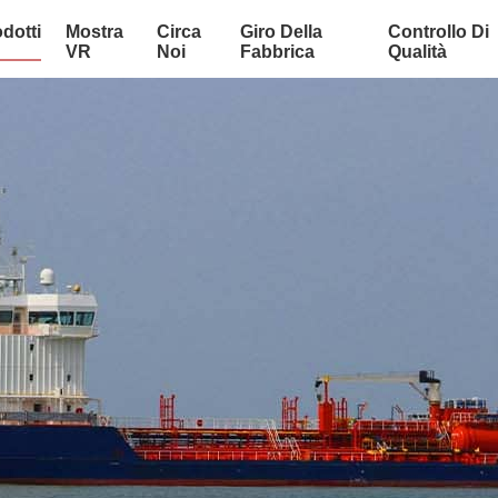
dotti
Mostra
Circa
Giro Della
Controllo Di
VR
Noi
Fabbrica
Qualità