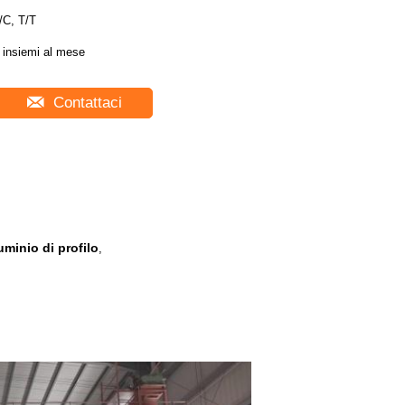
/C, T/T
 insiemi al mese
Contattaci
uminio di profilo
,