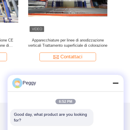
zione CE
Apparecchiature per linee di anodizzazione
Capacità di
one di
verticali Trattamento superficiale di colorazione
Linea d
sione
co
Contattaci
Peggy
6:52 PM
Good day, what product are you looking 
for?
Scrivici